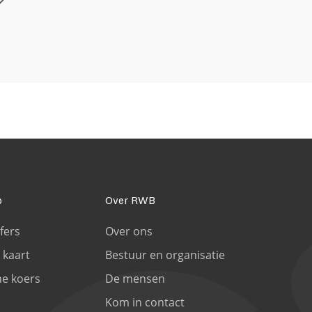
o
Over RWB
jfers
Over ons
 kaart
Bestuur en organisatie
e koers
De mensen
Kom in contact