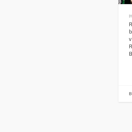
31
R
b
v
R
B
B