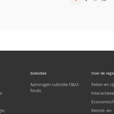
Subsidies
Over de regi
Aanvragen subsidie O&O-
Feiten en ci
fonds
io
Interactieve
Economisch
gio
Kennis- en