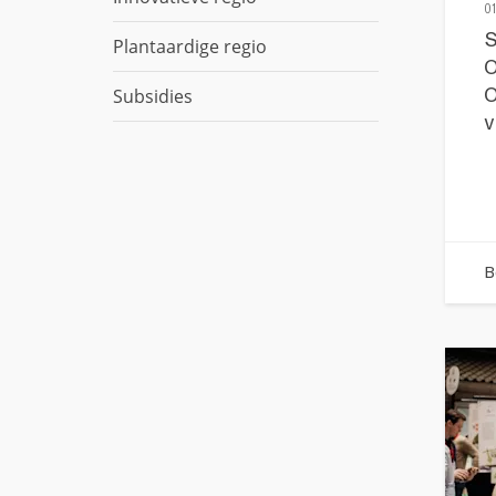
01
S
Plantaardige regio
O
Subsidies
O
v
B