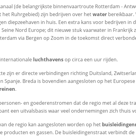
kanaal (de belangrijkste binnenvaartroute Rotterdam - Ant
 het Ruhrgebied) zijn bedrijven over het
water
bereikbaar.
en diepzeehaven in huis. Een extra kans voor bedrijven in 
 Seine Nord Europe; dit nieuwe stuk vaarwater in Frankrijk 
terdam via Bergen op Zoom in de toekomst direct verbonden
 internationale
luchthavens
op circa een uur rijden.
te zijn er directe verbindingen richting Duitsland, Zwitserland
 en Spanje. Breda is bovendien aangesloten op het Europese
reinen
.
ersonen- en goederenstromen dat de regio met al deze tra
ant een uitvalsbasis waar veel ondernemingen zich thuis v
l van de regio kan aangesloten worden op het
buisleidinge
e producten en gassen. De buisleidingenstraat verbindt de