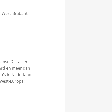
o West-Brabant
aamse Delta een
jard en meer dan
io’s in Nederland.
dwest-Europa: