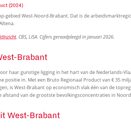
uct (2024)
rop-gebied West-Noord-Brabant. Dat is de arbeidsmarktregi
Altena.
tInzicht
, CBS, LISA. Cijfers geraadpleegd in januari 2026.
est-Brabant
or haar gunstige ligging in het hart van de Nederlands-Vl
e positie in. Met een Bruto Regionaal Product van € 35 mil
ngen, is West-Brabant op economisch vlak één van de topreg
te afstand van de grootste bevolkingsconcentraties in Noor
it West-Brabant