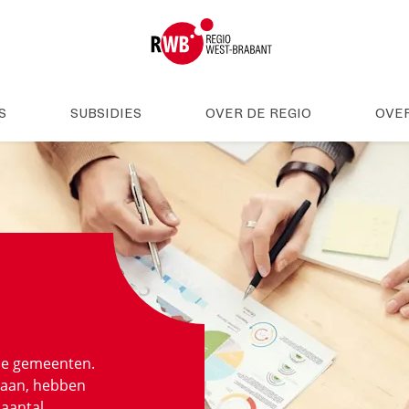
S
SUBSIDIES
OVER DE REGIO
OVE
tse gemeenten.
laan, hebben
 aantal