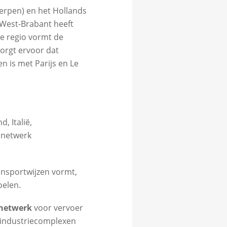
werpen) en het Hollands
 West-Brabant heeft
de regio vormt de
zorgt ervoor dat
 is met Parijs en Le
, Italië,
 netwerk
nsportwijzen vormt,
oelen.
nnetwerk
voor vervoer
 industriecomplexen