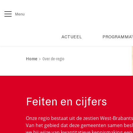
Menu
ACTUEEL
PROGRAMMA'
›
Home
Over de-regio
Feiten en cijfers
Onze regio bestaat uit de zestien West-Braban
Van het gebied dat deze gemeenten samen bes
we bij wijze van kwantitatieve kennismaking een