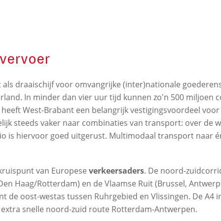
 vervoer
 als draaischijf voor omvangrijke (inter)nationale goedere
rland. In minder dan vier uur tijd kunnen zo'n 500 miljoe
ng heeft West-Brabant een belangrijk vestigingsvoordeel voo
ijk steeds vaker naar combinaties van transport: over de w
io is hiervoor goed uitgerust. Multimodaal transport naar é
n kruispunt van Europese
verkeersaders
. De noord-zuidcorri
n Haag/Rotterdam) en de Vlaamse Ruit (Brussel, Antwerpe
nt de oost-westas tussen Ruhrgebied en Vlissingen. De A4 i
n extra snelle noord-zuid route Rotterdam-Antwerpen.