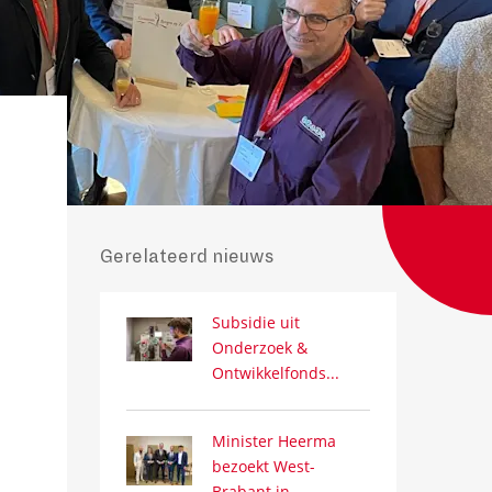
Gerelateerd nieuws
Subsidie uit
Onderzoek &
Ontwikkelfonds...
Minister Heerma
bezoekt West-
Brabant in...