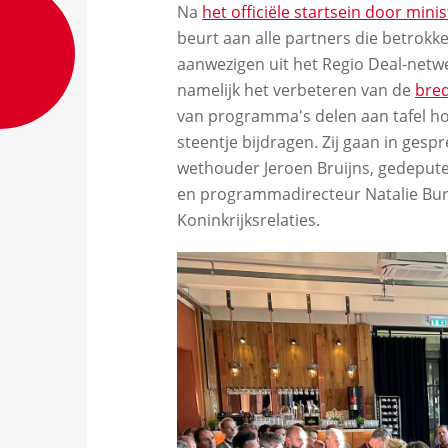
Na
het officiële startsein door mini
beurt aan alle partners die betrokk
aanwezigen uit het Regio Deal-netwe
namelijk het verbeteren van de
bred
van programma's delen aan tafel h
steentje bijdragen. Zij gaan in ges
wethouder Jeroen Bruijns, gedeput
en programmadirecteur Natalie Bur
Koninkrijksrelaties.