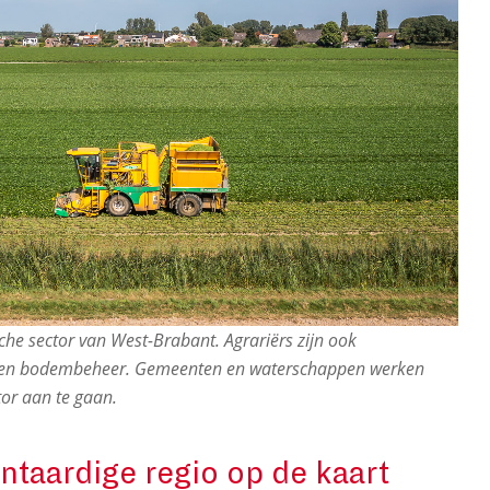
he sector van West-Brabant. Agrariërs zijn ook
- en bodembeheer. Gemeenten en waterschappen werken
tor aan te gaan.
ntaardige regio op de kaart